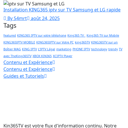
Installation KING365 iptv sur TV Samsung et LG rapide
By S4mrt
août 24, 2025
Tags
featured
KING365 IPTV sur votre téléphone
King365 TV :
King365 TV sur Mobile
KING365IPTV MOBILE
KING365IPTV sur Votre PC
king365TV
KING365TV sur un
Boîtier MAG
KING IPTV
L'IPTV Légal
marketing
PHONE IPTV
technology
trendy
TV
avec TheKing365TV
XBOX KIN365
XCIPTV Player
Contenu et Expérience
Contenu et Expérience
Guides et Tutoriels
Kin365TV est votre flux d'information continu. Notre