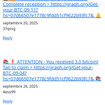
Complete reception > https://graph.org/Get-
your-BTC-09-11?
hs=07d66507e1778c9fdd51cf9622b93fc7& 🔔
septembre 20, 2025
37qssg
Reply
📚 ❗ ATTENTION - You received 3.0 bitcoin!
Tap to claim > https://graph.org/Get-your-
BTC-09-04?
hs=07d66507e1778c9fdd51cf9622b93fc7& 📚
septembre 26, 2025
4eso99
Reply