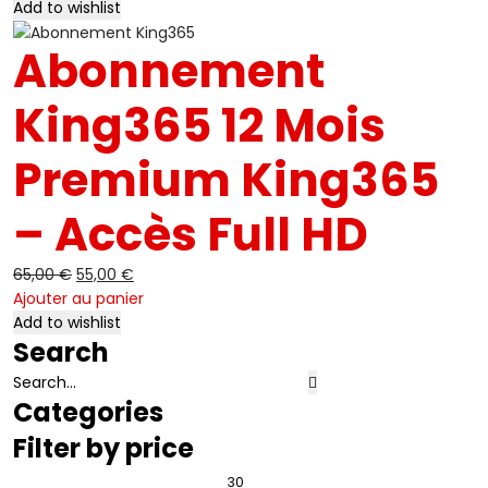
-15%
Add to wishlist
était :
est :
45,00 €.
35,00 €.
Abonnement
King365 12 Mois
Premium King365
– Accès Full HD
65,00
€
Le
55,00
€
Le
Ajouter au panier
prix
prix
Add to wishlist
initial
actuel
Search
était :
est :
65,00 €.
55,00 €.
Categories
Filter by price
Prix
Pr