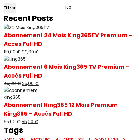
Filtrer
min
m
Recent Posts
Abonnement 24 Mois King365TV Premium –
Accès Full HD
110,00
€
Le
99,00
€
Le
prix
prix
initial
actuel
Abonnement 6 Mois King365 TV Premium –
était :
est :
Accès Full HD
110,00 €.
99,00 €.
45,00
€
Le
35,00
€
Le
prix
prix
initial
actuel
Abonnement King365 12 Mois Premium
était :
est :
45,00 €.
35,00 €.
King365 – Accès Full HD
65,00
€
Le
55,00
€
Le
Tags
prix
prix
initial
actuel
6 Mois King365
6 Mois King365TV
12 Mois King365TV
24 Mois King365TV