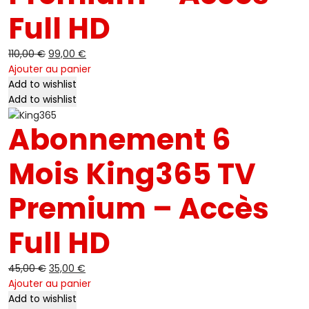
Full HD
110,00
€
Le
99,00
€
Le
Ajouter au panier
prix
prix
Add to wishlist
initial
actuel
-22%
Add to wishlist
était :
est :
110,00 €.
99,00 €.
Abonnement 6
Mois King365 TV
Premium – Accès
Full HD
45,00
€
Le
35,00
€
Le
Ajouter au panier
prix
prix
Add to wishlist
initial
actuel