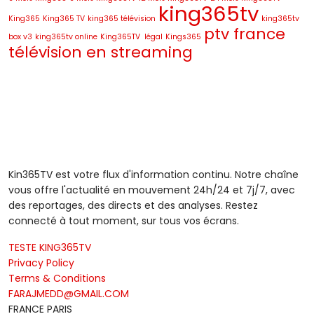
était :
est :
king365tv
King365
King365 TV
65,00 €.
55,00 €.
king365 télévision
king365tv
ptv france
box v3
king365tv online
King365TV légal
Kings365
télévision en streaming
Kin365TV est votre flux d'information continu. Notre chaîne
vous offre l'actualité en mouvement 24h/24 et 7j/7, avec
des reportages, des directs et des analyses. Restez
connecté à tout moment, sur tous vos écrans.
TESTE KING365TV
Privacy Policy
Terms & Conditions
FARAJMEDD@GMAIL.COM
FRANCE PARIS