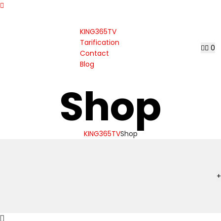
KING365TV
Tarification
0
Contact
Blog
Shop
KING365TV
Shop
+