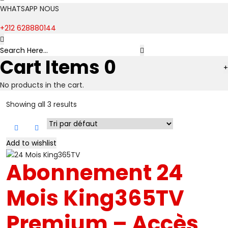
WHATSAPP NOUS
+212 628880144
Cart Items
0
+
No products in the cart.
Showing all 3 results
-10%
Add to wishlist
Abonnement 24
Mois King365TV
Premium – Accès