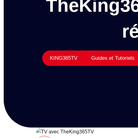
TheKing365
r
KING365TV
Guides et Tutoriels