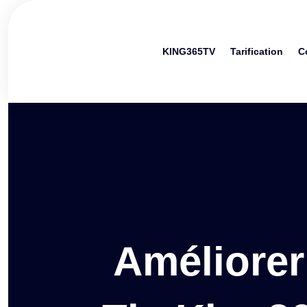
KING365TV
Tarification
C
Améliorer