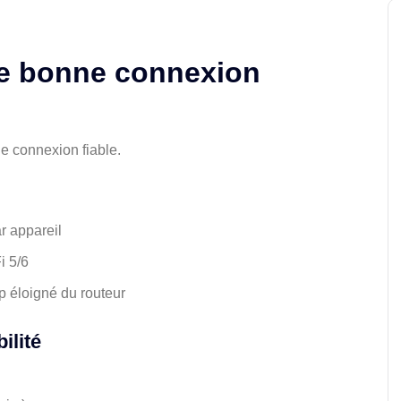
ne bonne connexion
e connexion fiable.
 appareil
i 5/6
p éloigné du routeur
ilité