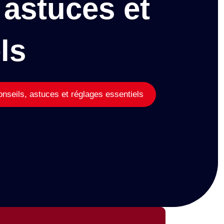
 astuces et
ls
seils, astuces et réglages essentiels