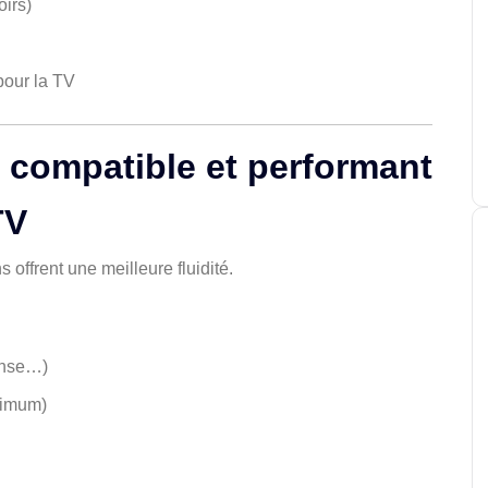
oirs)
our la TV
il compatible et performant
TV
s offrent une meilleure fluidité.
ense…)
imum)