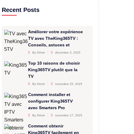
Recent Posts
Améliorer votre expérience
TV avec TheKing365TV :
Conseils, astuces et
By S4mrt
décembre 3, 2025
Top 10 raisons de choisir
King365TV plutôt que la
TV
By S4mrt
novembre 25, 2025
Comment installer et
configurer King365TV
avec Smarters Pro
By S4mrt
novembre 17, 2025
Comment obtenir
King365TV facilement en