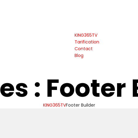
KING365TV
Tarification
Contact
Blog
es :
Footer 
KING365TV
Footer Builder