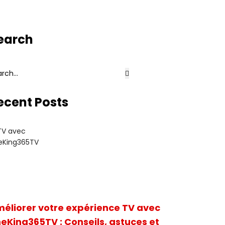
earch
ecent Posts
éliorer votre expérience TV avec
eKing365TV : Conseils, astuces et