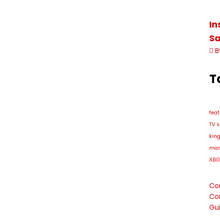
In
Sa
B
T
fea
TV s
kin
mar
XBO
Co
Co
Gui