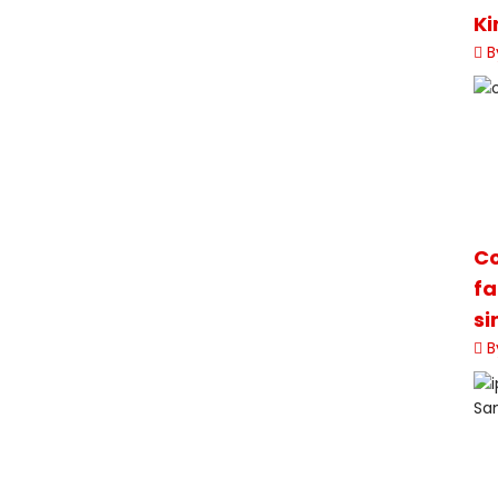
Ki
B
Co
fa
si
B