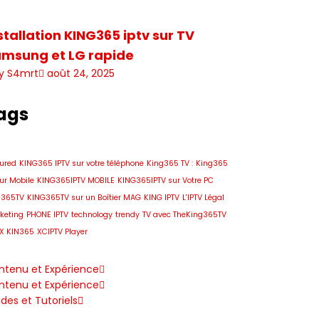
stallation KING365 iptv sur TV
msung et LG rapide
y S4mrt
août 24, 2025
ags
tured
KING365 IPTV sur votre téléphone
King365 TV :
King365
ur Mobile
KING365IPTV MOBILE
KING365IPTV sur Votre PC
g365TV
KING365TV sur un Boîtier MAG
KING IPTV
L'IPTV Légal
keting
PHONE IPTV
technology
trendy
TV avec TheKing365TV
X KIN365
XCIPTV Player
ntenu et Expérience
ntenu et Expérience
des et Tutoriels