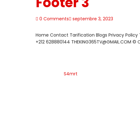
Footer 3
0 Comments
septembre 3, 2023
Home Contact Tarification Blogs Privacy Polic
+212 628880144 THEKING365TV@GMAIL.COM © Copy
S4mrt