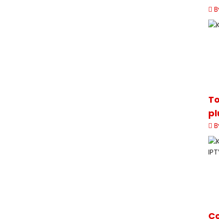
B
To
pl
B
Co