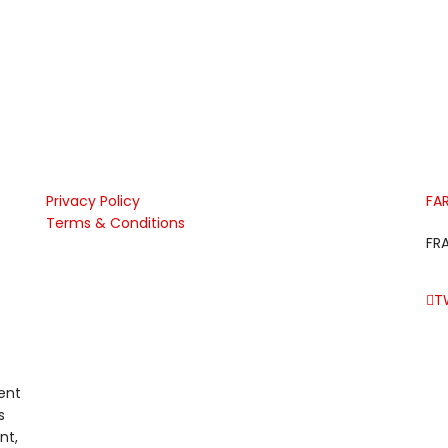
Privacy Policy
FA
Terms & Conditions
FR
T
ent
s
nt,