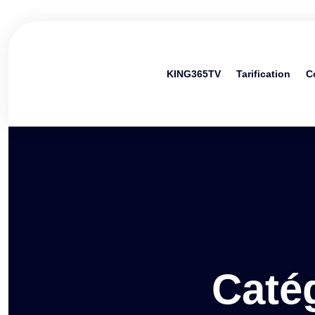
KING365TV
Tarification
C
Caté